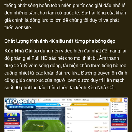
thống phát sóng hoàn toàn miễn phí từ các giải đấu nhỏ lẻ
đến những sân chơi tầm cỡ quốc tế. Sự hài lòng của khán
giả chính là động lực to lớn để chúng tôi duy trì và phát
triển website.
Chất lượng hình ảnh 4K siêu nét từng pha bóng đẹp
Kèo Nhà Cái
áp dụng nén video hiện đại nhất để mang lại
độ phân giải Full HD sắc nét cho mọi thiết bị. Âm thanh
được xử lý vòm sống động, tái hiện chân thực tiếng hò reo
cuồng nhiệt từ các khán đài rực lửa. Đường truyền ổn định
cũng giúp cảm xúc của người xem được duy trì liền mạch
suốt 90 phút thi đấu chính thức tại kênh Kèo Nhà Cái.