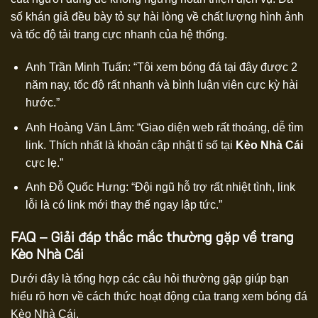
số khán giả đều bày tỏ sự hài lòng về chất lượng hình ảnh
và tốc độ tải trang cực nhanh của hệ thống.
Anh Trần Minh Tuấn: “Tôi xem bóng đá tại đây được 2
năm nay, tốc độ rất nhanh và bình luận viên cực kỳ hài
hước.”
Anh Hoàng Văn Lâm: “Giao diện web rất thoáng, dễ tìm
link. Thích nhất là khoản cập nhật tỉ số tại
Kèo Nhà Cái
cực lẹ.”
Anh Đỗ Quốc Hưng: “Đội ngũ hỗ trợ rất nhiệt tình, link
lỗi là có link mới thay thế ngay lập tức.”
FAQ – Giải đáp thắc mắc thường gặp về trang
Kèo Nhà Cái
Dưới đây là tổng hợp các câu hỏi thường gặp giúp bạn
hiểu rõ hơn về cách thức hoạt động của trang xem bóng đá
Kèo Nhà Cái.