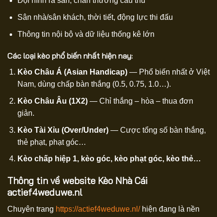
Đội hình ra sân, chấn thương cầu thủ
Sân nhà/sân khách, thời tiết, động lực thi đấu
Thông tin nội bộ và dữ liệu thống kê lớn
Các loại kèo phổ biến nhất hiện nay:
Kèo Châu Á (Asian Handicap)
— Phổ biến nhất ở Việt
Nam, dùng chấp bàn thắng (0.5, 0.75, 1.0…).
Kèo Châu Âu (1X2)
— Chỉ thắng – hòa – thua đơn
giản.
Kèo Tài Xỉu (Over/Under)
— Cược tổng số bàn thắng,
thẻ phạt, phạt góc…
Kèo chấp hiệp 1, kèo góc, kèo phạt góc, kèo thẻ…
Thông tin về website Kèo Nhà Cái
actief4weduwe.nl
Chuyên trang
https://actief4weduwe.nl/
hiện đang là nền