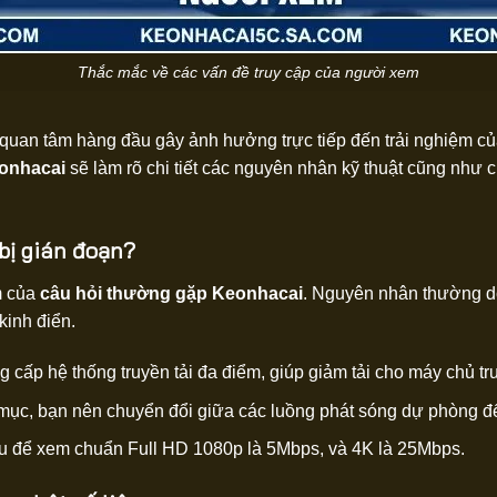
Thắc mắc về các vấn đề truy cập của người xem
i quan tâm hàng đầu gây ảnh hưởng trực tiếp đến trải nghiệm củ
onhacai
sẽ làm rõ chi tiết các nguyên nhân kỹ thuật cũng như
 bị gián đoạn?
m của
câu hỏi thường gặp Keonhacai
. Nguyên nhân thường do
kinh điển.
g cấp hệ thống truyền tải đa điểm, giúp giảm tải cho máy chủ t
c, bạn nên chuyển đổi giữa các luồng phát sóng dự phòng để 
iểu để xem chuẩn Full HD 1080p là 5Mbps, và 4K là 25Mbps.