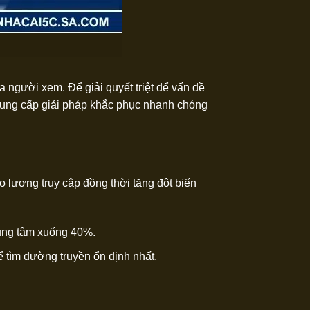
a người xem. Để giải quyết triệt để vấn đề
 cung cấp giải pháp khắc phục nhanh chóng
 lượng truy cập đồng thời tăng đột biến
rung tâm xuống 40%.
tìm đường truyền ổn định nhất.