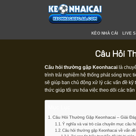
Skip
to
content
KÈO NHÀ CÁI
LIVE 
Câu Hỏi T
Câu hỏi thường gặp Keonhacai
là chuy
trình trải nghiệm hệ thống phát sóng trực
sẽ giúp bạn chủ động xử lý các vấn đề kỹ 
thức giúp tối ưu hóa việc theo dõi các trậ
Mục Lục
Câu Hỏi Thường Gặp Keonhacai – Giải Đá
Ý nghĩa và vai trò của chuyên mục câu 
Câu hỏi thường gặp Keonhacai về vấn đề 