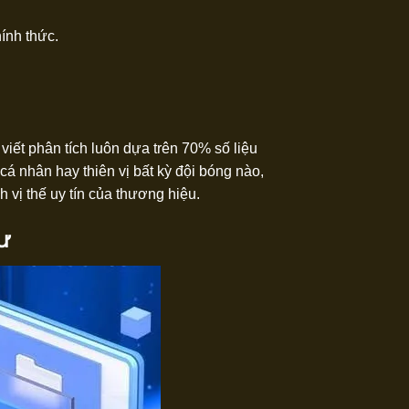
ính thức.
 viết phân tích luôn dựa trên 70% số liệu
cá nhân hay thiên vị bất kỳ đội bóng nào,
vị thế uy tín của thương hiệu.
ư