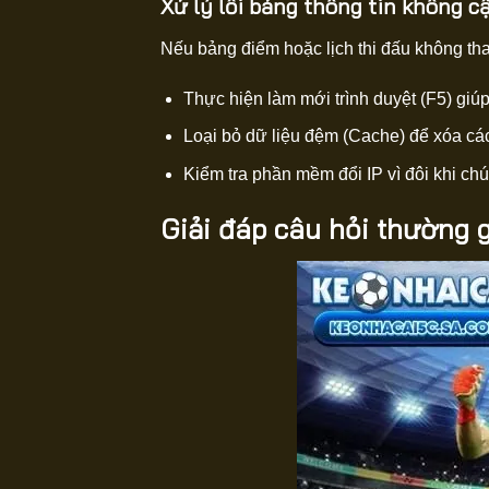
Xử lý lỗi bảng thông tin không cậ
Nếu bảng điểm hoặc lịch thi đấu không tha
Thực hiện làm mới trình duyệt (F5) giúp 
Loại bỏ dữ liệu đệm (Cache) để xóa các 
Kiểm tra phần mềm đổi IP vì đôi khi chún
Giải đáp câu hỏi thường 