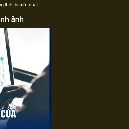
g thiết bị mới nhất.
ình ảnh