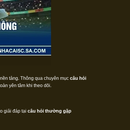
cho nền tảng. Thông qua chuyên mục
câu hỏi
oàn yên tâm khi theo dõi.
o giải đáp tại
câu hỏi thường gặp