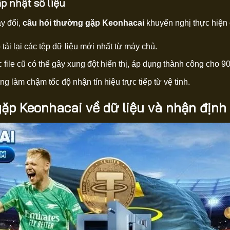
p nhật số liệu
y đổi,
câu hỏi thường gặp Keonhacai
khuyến nghị thực hiện 
tải lại các tệp dữ liệu mới nhất từ máy chủ.
file cũ có thể gây xung đột hiển thị, áp dụng thành công cho 90
g làm chậm tốc độ nhận tín hiệu trực tiếp từ vệ tinh.
gặp Keonhacai về dữ liệu và nhận định