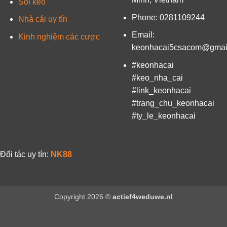
Soi kèo
Phone: 0281109244
Nhà cái uy tín
Email:
Kinh nghiệm các cược
keonhacai5csacom@gmai
#keonhacai
#keo_nha_cai
#link_keonhacai
#trang_chu_keonhacai
#ty_le_keonhacai
Đối tác uy tín:
NK88
Copyright 2026 ©
actief4weduwe.nl