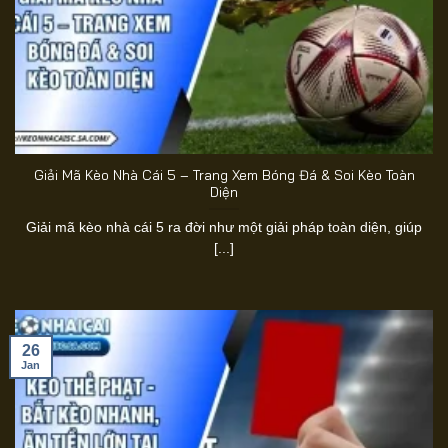
Giải Mã Kèo Nhà Cái 5 – Trang Xem Bóng Đá & Soi Kèo Toàn
Diện
Giải mã kèo nhà cái 5 ra đời như một giải pháp toàn diện, giúp
[...]
26
Jan