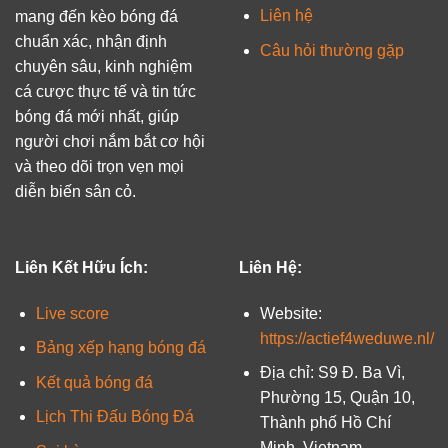
Liên hệ
mang đến kèo bóng đá
chuẩn xác, nhận định
Câu hỏi thường gặp
chuyên sâu, kinh nghiệm
cá cược thực tế và tin tức
bóng đá mới nhất, giúp
người chơi nắm bắt cơ hội
và theo dõi trọn vẹn mọi
diễn biến sân cỏ.
Liên Kết Hữu Ích:
Liên Hệ:
Live score
Website:
https://actief4weduwe.nl/
Bảng xếp hạng bóng đá
Địa chỉ: S9 Đ. Ba Vì,
Kết quả bóng đá
Phường 15, Quận 10,
Lịch Thi Đấu Bóng Đá
Thành phố Hồ Chí
Minh, Vietnam