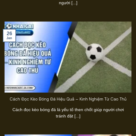
người [...]
26
Jan
Cách Đọc Kèo Bóng Đá Hiệu Quả – Kinh Nghiệm Từ Cao Thủ
Cách đọc kèo bóng đá là yếu tố then chốt giúp người chơi
tránh đặt [...]