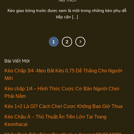
Kèo giao bóng trước được xem là một trong những kèo phụ dễ
tiếp cận [...]
1
2
Bài Viết Mới
Kèo Chấp 3/4 -Mẹo Bắt Kèo 0.75 Dễ Thắng Cho Người
Mới
Kèo chấp 1/4 – Hình Thức Cược Cơ Bản Người Chơi
Phải Nắm
Kèo 1×2 Là Gì? Cách Chơi Cược Không Bao Giờ Thua
Kèo Châu Á – Thủ Thuật Ăn Tiền Lớn Tại Trang
Keonhacai