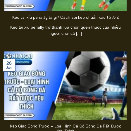
Kèo tài xỉu penalty là gì? Cách soi kèo chuẩn xác từ A-Z
Kèo tài xỉu penalty trở thành lựa chọn quen thuộc của nhiều
người chơi cá [...]
26
Jan
Kèo Giao Bóng Trước – Loại Hình Cá Độ Bóng Đá Rất Được
Yêu Thích