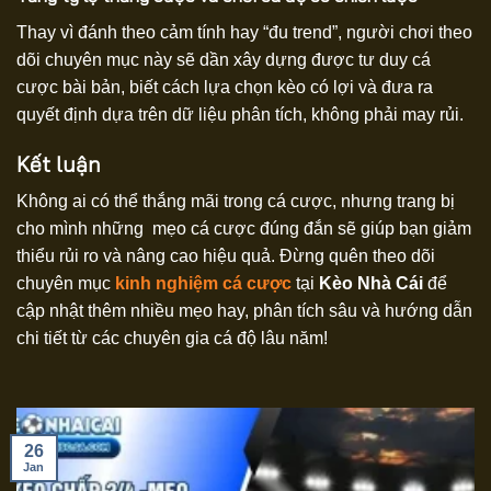
Thay vì đánh theo cảm tính hay “đu trend”, người chơi theo
dõi chuyên mục này sẽ dần xây dựng được tư duy cá
cược bài bản, biết cách lựa chọn kèo có lợi và đưa ra
quyết định dựa trên dữ liệu phân tích, không phải may rủi.
Kết luận
Không ai có thể thắng mãi trong cá cược, nhưng trang bị
cho mình những mẹo cá cược đúng đắn sẽ giúp bạn giảm
thiểu rủi ro và nâng cao hiệu quả. Đừng quên theo dõi
chuyên mục
kinh nghiệm cá cược
tại
Kèo Nhà Cái
để
cập nhật thêm nhiều mẹo hay, phân tích sâu và hướng dẫn
chi tiết từ các chuyên gia cá độ lâu năm!
26
Jan