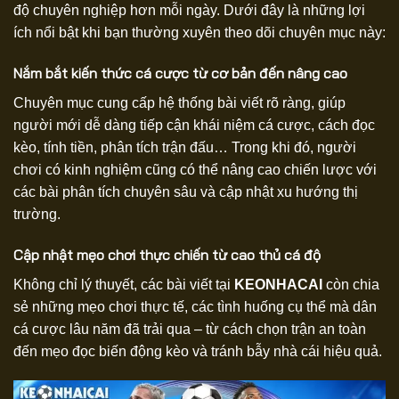
độ chuyên nghiệp hơn mỗi ngày. Dưới đây là những lợi
ích nổi bật khi bạn thường xuyên theo dõi chuyên mục này:
Nắm bắt kiến thức cá cược từ cơ bản đến nâng cao
Chuyên mục cung cấp hệ thống bài viết rõ ràng, giúp
người mới dễ dàng tiếp cận khái niệm cá cược, cách đọc
kèo, tính tiền, phân tích trận đấu… Trong khi đó, người
chơi có kinh nghiệm cũng có thể nâng cao chiến lược với
các bài phân tích chuyên sâu và cập nhật xu hướng thị
trường.
Cập nhật mẹo chơi thực chiến từ cao thủ cá độ
Không chỉ lý thuyết, các bài viết tại
KEONHACAI
còn chia
sẻ những mẹo chơi thực tế, các tình huống cụ thể mà dân
cá cược lâu năm đã trải qua – từ cách chọn trận an toàn
đến mẹo đọc biến động kèo và tránh bẫy nhà cái hiệu quả.