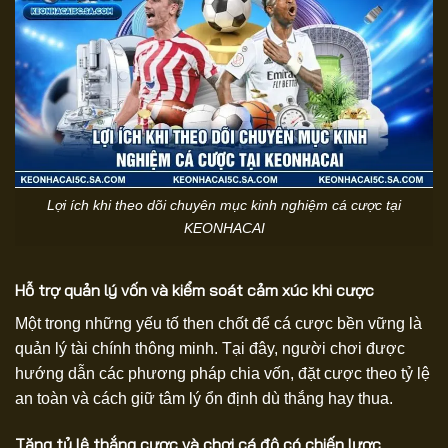
Lợi ích khi theo dõi chuyên mục kinh nghiệm cá cược tại
KEONHACAI
Hỗ trợ quản lý vốn và kiểm soát cảm xúc khi cược
Một trong những yếu tố then chốt để cá cược bền vững là
quản lý tài chính thông minh. Tại đây, người chơi được
hướng dẫn các phương pháp chia vốn, đặt cược theo tỷ lệ
an toàn và cách giữ tâm lý ổn định dù thắng hay thua.
Tăng tỷ lệ thắng cược và chơi cá độ có chiến lược