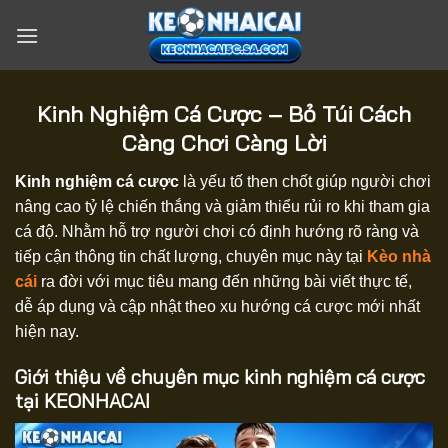
Skip
to
content
Kinh Nghiệm Cá Cược – Bỏ Túi Cách
Càng Chơi Càng Lời
Kinh nghiệm cá cược
là yếu tố then chốt giúp người chơi
nâng cao tỷ lệ chiến thắng và giảm thiểu rủi ro khi tham gia
cá độ. Nhằm hỗ trợ người chơi có định hướng rõ ràng và
tiếp cận thông tin chất lượng, chuyên mục này tại
Kèo nhà
cái
ra đời với mục tiêu mang đến những bài viết thực tế,
dễ áp dụng và cập nhật theo xu hướng cá cược mới nhất
hiện nay.
Giới thiệu về chuyên mục kinh nghiệm cá cược
tại KEONHACAI