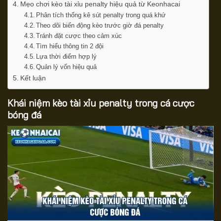
Mẹo chơi kèo tài xỉu penalty hiệu quả từ Keonhacai
Phân tích thống kê sút penalty trong quá khứ
Theo dõi biến động kèo trước giờ đá penalty
Tránh đặt cược theo cảm xúc
Tìm hiểu thông tin 2 đội
Lựa thời điểm hợp lý
Quản lý vốn hiệu quả
Kết luận
Khái niệm kèo tài xỉu penalty trong cá cược
bóng đá