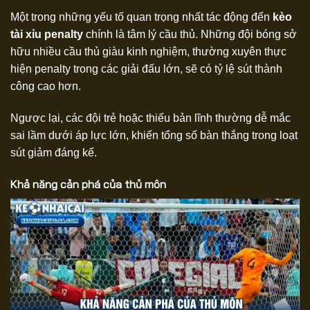
Một trong những yếu tố quan trọng nhất tác động đến
kèo
tài xỉu penalty
chính là tâm lý cầu thủ. Những đội bóng sở
hữu nhiều cầu thủ giàu kinh nghiệm, thường xuyên thực
hiện penalty trong các giải đấu lớn, sẽ có tỷ lệ sút thành
công cao hơn.
Ngược lại, các đội trẻ hoặc thiếu bản lĩnh thường dễ mắc
sai lầm dưới áp lực lớn, khiến tổng số bàn thắng trong loạt
sút giảm đáng kể.
Khả năng cản phá của thủ môn