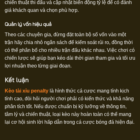
chiến thuật thi đấu và cập nhật biến động tỷ lệ để có đánh
giá khách quan và chọn phù hợp.
Quản lý vốn hiệu quả
Theo các chuyên gia, đừng đặt toàn bộ số vốn vào một
trận hãy chia nhỏ ngân sách để kiểm soát rủi ro, đồng thời
có thể phân bổ cho nhiều trận đấu khác nhau. Việc chơi có
chiến lược sẽ giúp bạn kéo dài thời gian tham gia và tối ưu
lợi nhuận theo từng giai đoạn.
Kết luận
Kèo tài xỉu penalty
là hình thức cá cược mang tính kịch
tính cao, đòi hỏi người chơi phải có kiến thức và khả năng
phân tích tốt. Nếu được chuẩn bị kỹ lưỡng về thông tin,
tâm lý và chiến thuật, loại kèo này hoàn toàn có thể mang
lại cơ hội sinh lời hấp dẫn trong cá cược bóng đá hiện đại.