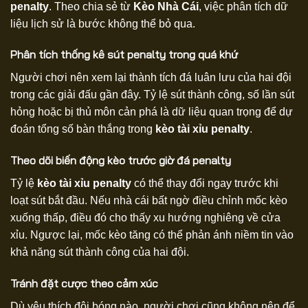
penalty
. Theo chia sẻ từ
Kèo Nhà Cái
, việc phân tích dữ
liệu lịch sử là bước không thể bỏ qua.
Phân tích thống kê sút penalty trong quá khứ
Người chơi nên xem lại thành tích đá luân lưu của hai đội
trong các giải đấu gần đây. Tỷ lệ sút thành công, số lần sút
hỏng hoặc bị thủ môn cản phá là dữ liệu quan trọng để dự
đoán tổng số bàn thắng trong
kèo tài xỉu penalty
.
Theo dõi biến động kèo trước giờ đá penalty
Tỷ lệ
kèo tài xỉu penalty
có thể thay đổi ngay trước khi
loạt sút bắt đầu. Nếu nhà cái bất ngờ điều chỉnh mốc kèo
xuống thấp, điều đó cho thấy xu hướng nghiêng về cửa
xỉu. Ngược lại, mốc kèo tăng có thể phản ánh niềm tin vào
khả năng sút thành công của hai đội.
Tránh đặt cược theo cảm xúc
Dù yêu thích đội bóng nào, người chơi cũng không nên để