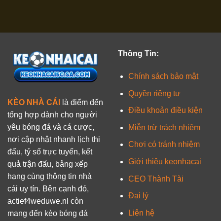
Thông Tin:
Chính sách bảo mật
Quyền riêng tư
KÈO NHÀ CÁI
là điểm đến
Điều khoản điều kiện
tổng hợp dành cho người
yêu bóng đá và cá cược,
Miễn trừ trách nhiệm
nơi cập nhật nhanh lịch thi
Chơi có tránh nhiệm
đấu, tỷ số trực tuyến, kết
Giới thiệu keonhacai
quả trận đấu, bảng xếp
hạng cùng thông tin nhà
CEO Thành Tài
cái uy tín. Bên cạnh đó,
Đại lý
actief4weduwe.nl còn
Liên hệ
mang đến kèo bóng đá