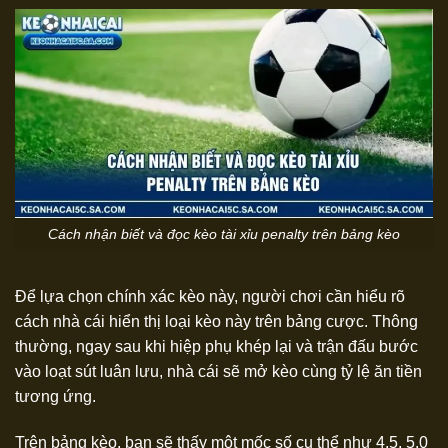
Cách nhận biết và đọc kèo tài xỉu penalty trên bảng kèo
Để lựa chọn chính xác kèo này, người chơi cần hiểu rõ
cách nhà cái hiển thị loại kèo này trên bảng cược. Thông
thường, ngay sau khi hiệp phụ khép lại và trận đấu bước
vào loạt sút luân lưu, nhà cái sẽ mở kèo cùng tỷ lệ ăn tiền
tương ứng.
Trên bảng kèo, bạn sẽ thấy một mốc số cụ thể như 4.5, 5.0