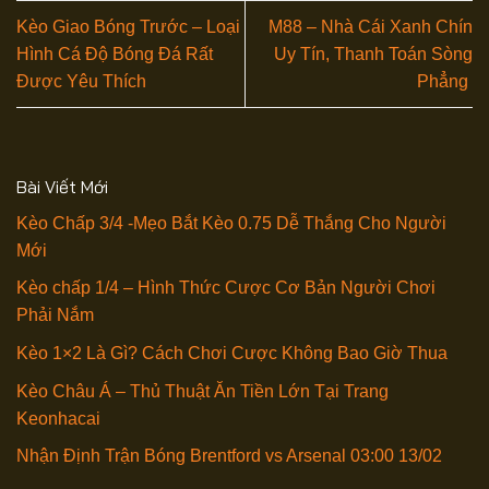
Kèo Giao Bóng Trước – Loại
M88 – Nhà Cái Xanh Chín
Hình Cá Độ Bóng Đá Rất
Uy Tín, Thanh Toán Sòng
Được Yêu Thích
Phẳng
Bài Viết Mới
Kèo Chấp 3/4 -Mẹo Bắt Kèo 0.75 Dễ Thắng Cho Người
Mới
Kèo chấp 1/4 – Hình Thức Cược Cơ Bản Người Chơi
Phải Nắm
Kèo 1×2 Là Gì? Cách Chơi Cược Không Bao Giờ Thua
Kèo Châu Á – Thủ Thuật Ăn Tiền Lớn Tại Trang
Keonhacai
Nhận Định Trận Bóng Brentford vs Arsenal 03:00 13/02