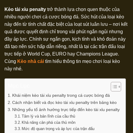
Kèo tài xỉu penalty
trở thành lựa chọn quen thuộc của
nhiều người chơi cá cược bóng đá. Sức hút của loại kèo
này đến từ tính chất đặc biệt của loạt sút luân lưu – nơi kết
quả được quyết định chỉ trong vài phút ngắn ngủi nhưng
đầy áp lực. Chính sự ngắn gọn, kịch tính và khó đoán này
đã tạo nên sức hấp dẫn riêng, nhất là tại các trận đấu loại
trực tiếp ở World Cup, EURO hay Champions League.
Cùng
Kèo nhà cái
tìm hiểu thông tin mẹo chơi loại kèo
này nhé.
Mục Lục
Khái niệm kèo tài xỉu penalty trong cá cược bóng đá
Cách nhận biết và đọc kèo tài xỉu penalty trên bảng kèo
Những yếu tố ảnh hưởng trực tiếp đến kèo tài xỉu penalty
Tâm lý và bản lĩnh của cầu thủ
Khả năng cản phá của thủ môn
Mức độ quan trọng và áp lực của trận đấu