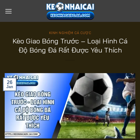
Skip
to
content
KINH NGHIỆM CÁ CƯỢC
Kèo Giao Bóng Trước – Loại Hình Cá
Độ Bóng Đá Rất Được Yêu Thích
26
Jan