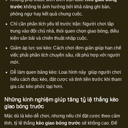
trước
không bị ảnh hưởng bởi khả năng ghi bàn,
phòng ngự hay kết quả chung cuộc.
Chỉ cần phân tích yếu tố trước trận: Người chơi tập
trung vào đội chủ nhà, thói quen chọn giao bóng, điều
kiện sân bãi và chiến thuật nhập cuộc.
Giảm áp lực soi kèo: Cách chơi đơn giản giúp hạn chế
việc phải phân tích chuyên sâu, rất phù hợp với người
mới.
Dễ làm quen bảng kèo: Loại hình này giúp người chơi
hiểu cách đọc kèo, đặt cược và tính tiền trước khi tham
gia các kèo phức tạp hơn.
Những kinh nghiệm giúp tăng tỷ lệ thắng kèo
giao bóng trước
Mặc dù là kèo dễ chơi, nhưng nếu chỉ đặt cược theo cảm
tính, tỷ lệ thắng
kèo giao bóng trước
sẽ không cao. Để