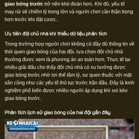
giao bóng trước
trở nên khó đoán hơn. Khi đó, yếu tố
may rủi sẽ chiếm tỷ trọng lớn và người chơi cần thận trọng
hơn trước khi đặt cược.
Ưu tiên đội chủ nhà khi thiếu dữ liệu phân tích
Trong trường hợp người chơi không có đầy đủ thông tin về
thói quen giao bóng của hai đội, lựa chọn đội chủ nhà
thường được xem là phương án an toàn hơn. Thực tế tại
nhiều giải đấu cho thấy đội chủ nhà có xu hướng được
giao bóng trước nhờ lợi thế tâm lý, sự quen thuộc với mặt
sân cũng như các yếu tố thủ tục trước trận đấu. Đây là kinh
nghiệm phổ biến được nhiều người áp dụng khi soi kèo
giao bóng trước.
Phân tích lịch sử giao bóng của hai đội gần đây