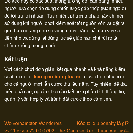
Do kèo này có xác suất thắng tương đối cân bằng, nhiều
người lựa chọn áp dụng chiến lược gấp thếp (Martingale)
để tối ưu lợi nhuận. Tuy nhiên, phương pháp này chỉ nên
sử dụng khi người chơi kiểm soát tốt nguồn vốn và đặt ra
giới hạn rõ ràng cho số vòng cược. Việc bắt đầu với số
tiền nhỏ và dừng lại đúng lúc sẽ giúp hạn chế rủi ro tài
chính không mong muốn.
Kết luận
Với cách chơi đơn giản, kết quả nhanh và khả năng kiểm
soát rủi ro tốt,
kèo giao bóng trước
là lựa chọn phù hợp
cho cả người mới lẫn cược thủ lâu năm. Tuy nhiên, để đạt
hiệu quả cao, người chơi cần kết hợp phân tích thông tin,
quản lý vốn hợp lý và tránh đặt cược theo cảm tính.
Wolverhampton Wanderers
Kèo tài xỉu penalty là gì?
vs Chelsea 22:00 07/02: Thế
Cách soi kèo chuẩn xác từ A-