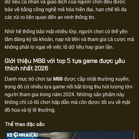
dữ liệu cá nhân và giao dịch của người chơi đều được
bảo vệ bằng công nghệ mã hóa hiện đại, hạn chế tối đa
các rủi ro liên quan đến an ninh thông tin.
Nhờ hệ thống bảo mật nhiều lớp, người chơi có thể yên
tâm đăng ký tài khoản, nạp rút tiền và tham gia cá cược mà
không phải lo ngại về việc lộ dữ liệu hay gian lận.
Giới thiệu M88 với top 5 tựa game được yêu
thích nhất 2026
Danh mục trò chơi tại
M88
được cập nhật thường xuyên,
trong đó có nhiều tựa game nổi bật từng thu hút lượng lớn
người tham gia trong năm 2024. Những sản phẩm này
không chỉ có lối chơi hấp dẫn mà còn được tối ưu về mặt
đồ họa và tỷ lệ thưởng.
Thể thao đặc sắc