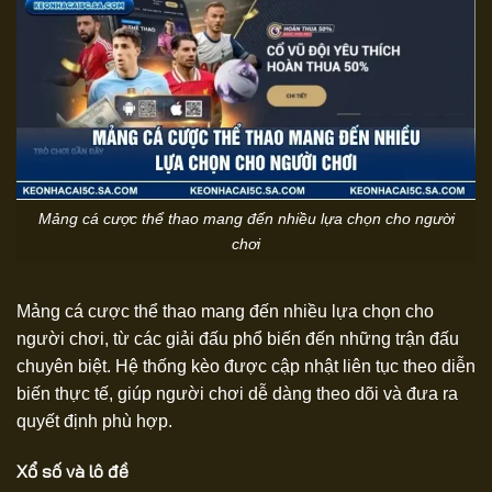
Mảng cá cược thể thao mang đến nhiều lựa chọn cho người
chơi
Mảng cá cược thể thao mang đến nhiều lựa chọn cho
người chơi, từ các giải đấu phổ biến đến những trận đấu
chuyên biệt. Hệ thống kèo được cập nhật liên tục theo diễn
biến thực tế, giúp người chơi dễ dàng theo dõi và đưa ra
quyết định phù hợp.
Xổ số và lô đề