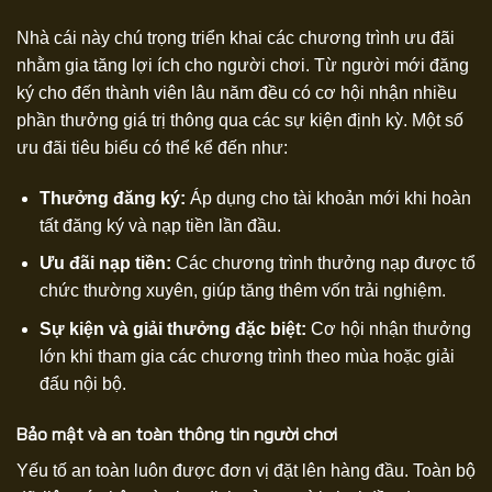
Nhà cái này chú trọng triển khai các chương trình ưu đãi
nhằm gia tăng lợi ích cho người chơi. Từ người mới đăng
ký cho đến thành viên lâu năm đều có cơ hội nhận nhiều
phần thưởng giá trị thông qua các sự kiện định kỳ. Một số
ưu đãi tiêu biểu có thể kể đến như:
Thưởng đăng ký:
Áp dụng cho tài khoản mới khi hoàn
tất đăng ký và nạp tiền lần đầu.
Ưu đãi nạp tiền:
Các chương trình thưởng nạp được tổ
chức thường xuyên, giúp tăng thêm vốn trải nghiệm.
Sự kiện và giải thưởng đặc biệt:
Cơ hội nhận thưởng
lớn khi tham gia các chương trình theo mùa hoặc giải
đấu nội bộ.
Bảo mật và an toàn thông tin người chơi
Yếu tố an toàn luôn được đơn vị đặt lên hàng đầu. Toàn bộ