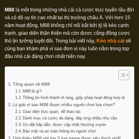
M88
là một trong những nhà cái cá cược trực tuyến lâu đời
và có độ uy tín cao nhất tại thị trường châu Á. Với hơn 15
năm hoạt động, M88 không chỉ nổi bật bởi tỷ lệ kèo cạnh
tranh, giao diện thân thiện mà còn được cộng đồng cược
thủ tin tưởng tuyệt đối. Trong bài viết này,
Kèo nhà cái
sẽ
cùng bạn khám phá vì sao đơn vị này luôn nằm trong top
đầu nhà cái đáng chơi nhất hiện nay.
Mục Lục
Tổng quan về M88
M88 là gì?
Thông tin hình thành rõ ràng, giấy phép hoạt động hợp lệ
Lý giải vì sao M88 được nhiều người chơi lựa chọn?
Giao diện trực quan, dễ thao tác
Danh mục cá cược đa dạng, đáp ứng nhiều nhu cầu
Ưu đãi hấp dẫn, được cập nhật thường xuyên
Bảo mật và an toàn thông tin người chơi
Giới thiệu M88 với top 5 tựa game được yêu thích nhất