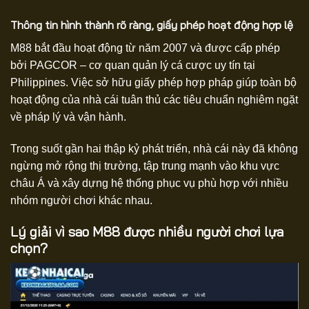
Thông tin hình thành rõ ràng, giấy phép hoạt động hợp lệ
M88 bắt đầu hoạt động từ năm 2007 và được cấp phép
bởi PAGCOR – cơ quan quản lý cá cược uy tín tại
Philippines. Việc sở hữu giấy phép hợp pháp giúp toàn bộ
hoạt động của nhà cái tuân thủ các tiêu chuẩn nghiêm ngặt
về pháp lý và vận hành.
Trong suốt gần hai thập kỷ phát triển, nhà cái này đã không
ngừng mở rộng thị trường, tập trung mạnh vào khu vực
châu Á và xây dựng hệ thống phục vụ phù hợp với nhiều
nhóm người chơi khác nhau.
Lý giải vì sao M88 được nhiều người chơi lựa
chọn?