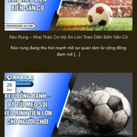
Kèo Rung – Khai Thác Cơ Hội Ăn Lớn Theo Diễn Biến Sân Cỏ
Kèo rung đang thu hút mạnh mẽ sự quan tâm từ cộng đồng
đam mê [...]
26
Jan