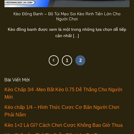
Kèo Đồng Banh – Bỏ Túi Mẹo Soi Kèo Rinh Tiền Lớn Cho
Người Chơi
Kèo đồng banh được xem là một trong những lựa chọn dễ tiếp
cận nhất [...]
1
2
Bài Viết Mới
Kèo Chấp 3/4 -Mẹo Bắt Kèo 0.75 Dễ Thắng Cho Người
Mới
Kèo chấp 1/4 – Hình Thức Cược Cơ Bản Người Chơi
Phải Nắm
Kèo 1×2 Là Gì? Cách Chơi Cược Không Bao Giờ Thua