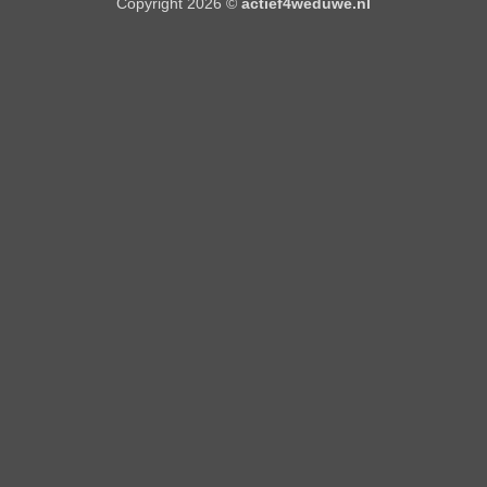
Copyright 2026 ©
actief4weduwe.nl