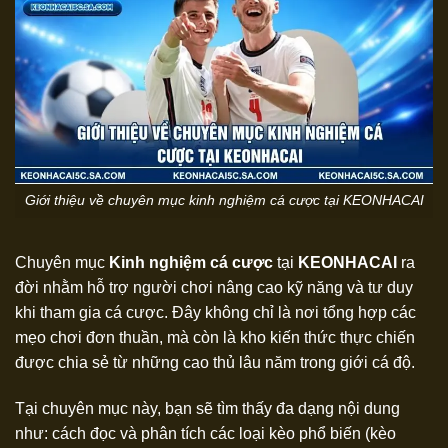
Giới thiệu về chuyên mục kinh nghiệm cá cược tại KEONHACAI
Chuyên mục
Kinh nghiệm cá cược
tại
KEONHACAI
ra
đời nhằm hỗ trợ người chơi nâng cao kỹ năng và tư duy
khi tham gia cá cược. Đây không chỉ là nơi tổng hợp các
mẹo chơi đơn thuần, mà còn là kho kiến thức thực chiến
được chia sẻ từ những cao thủ lâu năm trong giới cá độ.
Tại chuyên mục này, bạn sẽ tìm thấy đa dạng nội dung
như: cách đọc và phân tích các loại kèo phổ biến (kèo