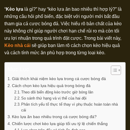
“
Kèo lựa
là gì?” hay “kèo lựa ăn bao nhiêu thì hợp lý?” là
những câu hỏi phổ biến, đặc biệt với người mới bắt đầu
tham gia cá cược bóng đá. Việc hiểu rõ bản chất của kèo
này không chỉ giúp người chơi hạn chế rủi ro mà còn tối
ưu lợi nhuận trong quá trình đặt cược. Trong bài viết này,
Kèo nhà cái
sẽ giúp bạn làm rõ cách chọn kèo hiệu quả
và cách tính mức ăn phù hợp trong từng loại kèo.
Mục Lục
Giải thích khái niệm kèo lựa trong cá cược bóng đá
Cách chọn kèo lựa hiệu quả trong bóng đá
Theo dõi biến động kèo trước giờ bóng lăn
So sánh thứ hạng và vị thế của hai đội
Phân tích yếu tố thực tế thay vì phụ thuộc hoàn toàn nhà
cái
Kèo lựa ăn bao nhiêu trong cá cược bóng đá?
Chiến lược chơi kèo lựa giúp tối ưu tỷ lệ chiến thắng