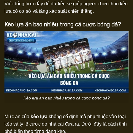
Việc tổng hợp đầy đủ dữ liệu sẽ giúp người chơi chọn kèo
lựa có cơ sở và tăng xác suất chiến thắng.
Kèo lựa ăn bao nhiêu trong cá cược bóng đá?
Kèo lựa ăn bao nhiêu trong cá cược bóng đá?
Mức ăn của
kèo lựa
không cố định mà phụ thuộc vào loại
kèo và tỷ lệ cược do nhà cái đưa ra. Dưới đây là cách tính
phổ biến theo từng dạng kèo.