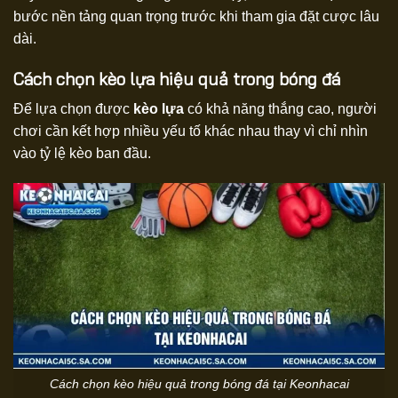
bước nền tảng quan trọng trước khi tham gia đặt cược lâu
dài.
Cách chọn kèo lựa hiệu quả trong bóng đá
Để lựa chọn được
kèo lựa
có khả năng thắng cao, người
chơi cần kết hợp nhiều yếu tố khác nhau thay vì chỉ nhìn
vào tỷ lệ kèo ban đầu.
Cách chọn kèo hiệu quả trong bóng đá tại Keonhacai