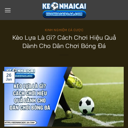
Skip
to
content
KINH NGHIỆM CÁ CƯỢC
Kèo Lựa Là Gì? Cách Chơi Hiệu Quả
Dành Cho Dân Chơi Bóng Đá
26
Jan