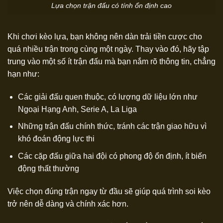
Lựa chọn trận đấu có tính ổn định cao
Khi chơi kèo lựa, bạn không nên dàn trải tiền cược cho
quá nhiều trận trong cùng một ngày. Thay vào đó, hãy tập
trung vào một số ít trận đấu mà bạn nắm rõ thông tin, chẳng
hạn như:
Các giải đấu quen thuộc, có lượng dữ liệu lớn như
Ngoại Hạng Anh, Serie A, La Liga
Những trận đấu chính thức, tránh các trận giao hữu vì
khó đoán động lực thi
Các cặp đấu giữa hai đội có phong độ ổn định, ít biến
động thất thường
Việc chọn đúng trận ngay từ đầu sẽ giúp quá trình soi kèo
trở nên dễ dàng và chính xác hơn.