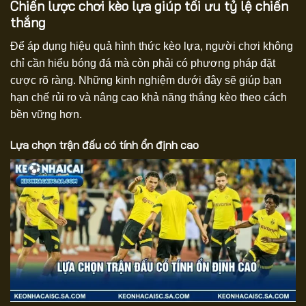
Chiến lược chơi kèo lựa giúp tối ưu tỷ lệ chiến
thắng
Để áp dụng hiệu quả hình thức kèo lựa, người chơi không
chỉ cần hiểu bóng đá mà còn phải có phương pháp đặt
cược rõ ràng. Những kinh nghiệm dưới đây sẽ giúp bạn
hạn chế rủi ro và nâng cao khả năng thắng kèo theo cách
bền vững hơn.
Lựa chọn trận đấu có tính ổn định cao