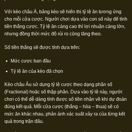
Với kèo châu Á, bảng kèo sẽ hiển thị tỷ lệ ăn tương ứng
cho mỗi cửa cược. Người chơi dựa vào con số này để tính
tiền thắng cược. Tỷ lệ ăn càng cao thì lợi nhuận càng lớn,
nhưng đồng thời mức độ rủi ro cũng tăng theo.
Số tiền thắng sẽ được tính dựa trên:
Mức cược ban đầu
Tỷ lệ ăn của kèo đã chọn
Kèo châu Âu sử dụng tỷ lệ cược theo dạng phân số
(Fractional) hoặc số thập phân. Dựa vào tỷ lệ này, người
chơi có thể dễ dàng tính được số tiền nhận về khi dự đoán
đúng kết quả. Mỗi cửa cược (thắng – hòa – thua) sẽ có
mức ăn khác nhau, phản ánh xác suất xảy ra của từng kết
quả trong trận đấu.