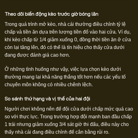
Theo dõi biến động kèo trước giờ bóng lăn
Trong quá trình mở kèo, nhà cái thường điều chỉnh tỷ lệ
chấp và tiền ăn dựa trên lượng tiền đổ vào hai cửa. Ví dụ,
khi kèo chấp từ 1/4 giảm xuống 0, đồng thời tiền ăn ở cửa
còn lại tăng lên, đó có thể là tín hiệu cho thấy cửa dưới
đang được đánh giá cao hơn.
Ở những tình huống như vậy, việc lựa chọn kèo dưới
thường mang lại khả năng thắng tốt hơn nếu các yếu tố
chuyên môn không có nhiều chênh lệch.
So sánh thứ hạng và vị thế của hai đội
Người chơi không nên để đội cửa dưới chấp mức quá cao
so với thực lực. Trong trường hợp đội mạnh ban đầu chấp
1 trái nhưng giảm xuống 3/4 sát giờ thi đấu, điều này cho
thấy nhà cái đang điều chỉnh để cân bằng rủi ro.