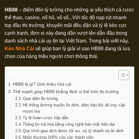
HB88
– điểm đến lý tưởng cho những ai yêu thích cá cược
thể thao, casino, nổ hũ, xổ số,..Với tốc độ nạp rút nhanh
top đầu thị trường, khuyến mãi đều đặn và tỷ lệ kèo cực
cạnh tranh, đơn vị này đang dần vượt lên dẫn đầu trong
danh sách nhà cái uy tín tại Việt Nam. Trong bài viết này,
Kèo Nhà Cái
sẽ giúp bạn lý giải vì sao HB88 đang là lựa
chọn của hàng triệu người chơi thông thái.
Mục Lục
HB88 là gì? Giới thiệu nhà cái
Thế mạnh giúp HB88 khẳng định vị thế trên thị trường
Giao diện ấn tượng
Hệ thống đường truyền ổn định, đảm bảo tốc độ truy cập
mượt mà
Tỷ lệ hoàn cược hấp dẫn
Thông tin mã hóa bằng công nghệ bảo mật hiện đại
Quy trình giao dịch được tối ưu, xử lý nhanh và ổn định
Nhận thưởng 100% cho các thành viên