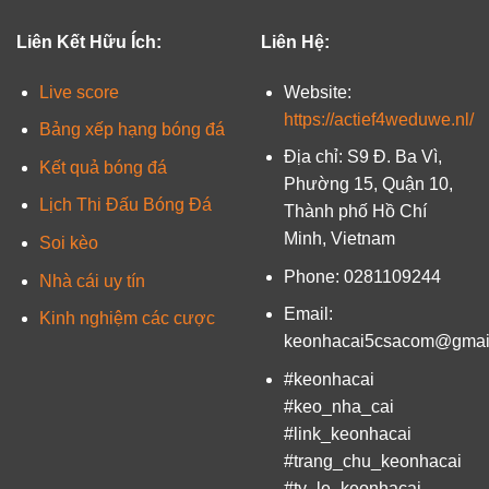
Liên Kết Hữu Ích:
Liên Hệ:
Live score
Website:
https://actief4weduwe.nl/
Bảng xếp hạng bóng đá
Địa chỉ: S9 Đ. Ba Vì,
Kết quả bóng đá
Phường 15, Quận 10,
Lịch Thi Đấu Bóng Đá
Thành phố Hồ Chí
Minh, Vietnam
Soi kèo
Phone: 0281109244
Nhà cái uy tín
Email:
Kinh nghiệm các cược
keonhacai5csacom@gmai
#keonhacai
#keo_nha_cai
#link_keonhacai
#trang_chu_keonhacai
#ty_le_keonhacai