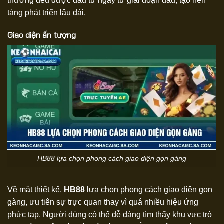
thưởng đều được đầu tư ngay từ giai đoạn đầu, tạo nền
tảng phát triển lâu dài.
Giao diện ấn tượng
HB88 lựa chọn phong cách giao diện gọn gàng
Về mặt thiết kế,
HB88
lựa chọn phong cách giao diện gọn
gàng, ưu tiên sự trực quan thay vì quá nhiều hiệu ứng
phức tạp. Người dùng có thể dễ dàng tìm thấy khu vực trò