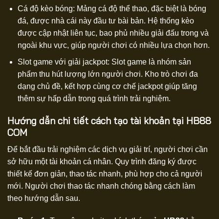
Cá độ kèo bóng: Mảng cá độ thể thao, đặc biệt là bóng
đá, được nhà cái này đầu tư bài bản. Hệ thống kèo
được cập nhật liên tục, bao phủ nhiều giải đấu trong và
ngoài khu vực, giúp người chơi có nhiều lựa chọn hơn.
Slot game với giải jackpot: Slot game là nhóm sản
phẩm thu hút lượng lớn người chơi. Kho trò chơi đa
dạng chủ đề, kết hợp cùng cơ chế jackpot giúp tăng
thêm sự hấp dẫn trong quá trình trải nghiệm.
Hướng dẫn chi tiết cách tạo tài khoản tại HB88
COM
Để bắt đầu trải nghiệm các dịch vụ giải trí, người chơi cần
sở hữu một tài khoản cá nhân. Quy trình đăng ký được
thiết kế đơn giản, thao tác nhanh, phù hợp cho cả người
mới. Người chơi thao tác nhanh chóng bằng cách làm
theo hướng dẫn sau.