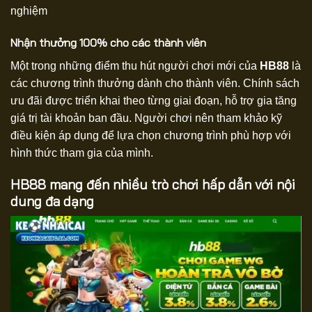
nghiệm
Nhận thưởng 100% cho các thành viên
Một trong những điểm thu hút người chơi mới của
HB88
là
các chương trình thưởng dành cho thành viên. Chính sách
ưu đãi được triển khai theo từng giai đoạn, hỗ trợ gia tăng
giá trị tài khoản ban đầu. Người chơi nên tham khảo kỹ
điều kiện áp dụng để lựa chọn chương trình phù hợp với
hình thức tham gia của mình.
HB88 mang đến nhiều trò chơi hấp dẫn với nội
dung đa dạng