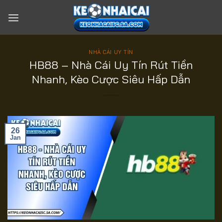
Skip
to
content
NHÀ CÁI UY TÍN
HB88 – Nhà Cái Uy Tín Rút Tiền
Nhanh, Kèo Cược Siêu Hấp Dẫn
26
Jan