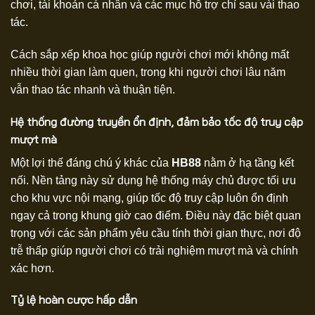
chơi, tài khoản cá nhân và các mục hỗ trợ chỉ sau vài thao
tác.
Cách sắp xếp khoa học giúp người chơi mới không mất
nhiều thời gian làm quen, trong khi người chơi lâu năm
vẫn thao tác nhanh và thuận tiện.
Hệ thống đường truyền ổn định, đảm bảo tốc độ truy cập
mượt mà
Một lợi thế đáng chú ý khác của
HB88
nằm ở hạ tầng kết
nối. Nền tảng này sử dụng hệ thống máy chủ được tối ưu
cho khu vực nội mạng, giúp tốc độ truy cập luôn ổn định
ngay cả trong khung giờ cao điểm. Điều này đặc biệt quan
trọng với các sản phẩm yêu cầu tính thời gian thực, nơi độ
trễ thấp giúp người chơi có trải nghiệm mượt mà và chính
xác hơn.
Tỷ lệ hoàn cược hấp dẫn